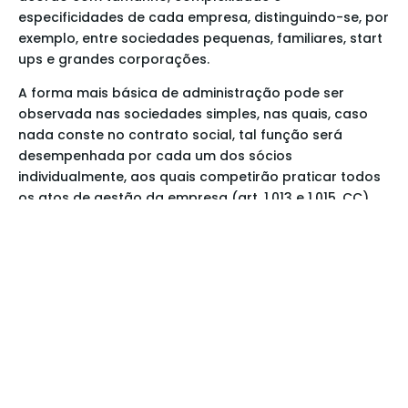
especificidades de cada empresa, distinguindo-se, por
exemplo, entre sociedades pequenas, familiares, start
ups e grandes corporações.
A forma mais básica de administração pode ser
observada nas sociedades simples, nas quais, caso
nada conste no contrato social, tal função será
desempenhada por cada um dos sócios
individualmente, aos quais competirão praticar todos
os atos de gestão da empresa (art. 1.013 e 1.015, CC).
Todavia, não há impeditivo para que o contrato social
estabeleça a distinção entre sócios e administração, a
qual pode ser exercida apenas por parte daqueles ou
até mesmo por terceiros (art. 1.101, §1°, CC).
De modo semelhante, as sociedades limitadas podem
ser administradas por todos os sócios, parte deles ou
por terceiros, sendo necessário, entretanto, que tais
administradores constem expressamente no contrato
social ou em ato separado (art. 1.060, CC).