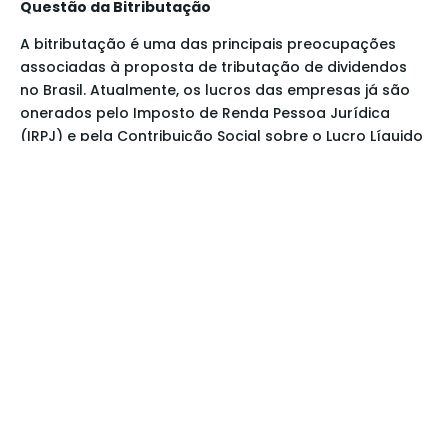
Questão da Bitributação
A bitributação é uma das principais preocupações
associadas à proposta de tributação de dividendos
no Brasil. Atualmente, os lucros das empresas já são
onerados pelo Imposto de Renda Pessoa Jurídica
(IRPJ) e pela Contribuição Social sobre o Lucro Líquido
(CSLL), com uma alíquota combinada de 34%, uma
das mais altas entre os 111 países avaliados pela OCDE.
Portanto, ao tributar os dividendos distribuídos aos
acionistas, estar-se-ia, em tese, tributando novamente
recursos que já foram objeto de incidência tributária
na esfera corporativa.
Essa situação levanta um debate sobre justiça fiscal e
progressividade tributária. A intenção do governo ao
propor a tributação de dividendos é promover uma
distribuição de renda mais justa, atingindo
principalmente os estratos mais altos da população,
que tradicionalmente se beneficiam mais desses