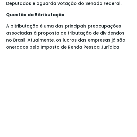
Deputados e aguarda votação do Senado Federal.
Questão da Bitributação
A bitributação é uma das principais preocupações
associadas à proposta de tributação de dividendos
no Brasil. Atualmente, os lucros das empresas já são
onerados pelo Imposto de Renda Pessoa Jurídica
(IRPJ) e pela Contribuição Social sobre o Lucro Líquido
(CSLL), com uma alíquota combinada de 34%, uma
das mais altas entre os 111 países avaliados pela OCDE.
Portanto, ao tributar os dividendos distribuídos aos
acionistas, estar-se-ia, em tese, tributando novamente
recursos que já foram objeto de incidência tributária
na esfera corporativa.
Essa situação levanta um debate sobre justiça fiscal e
progressividade tributária. A intenção do governo ao
propor a tributação de dividendos é promover uma
distribuição de renda mais justa, atingindo
principalmente os estratos mais altos da população,